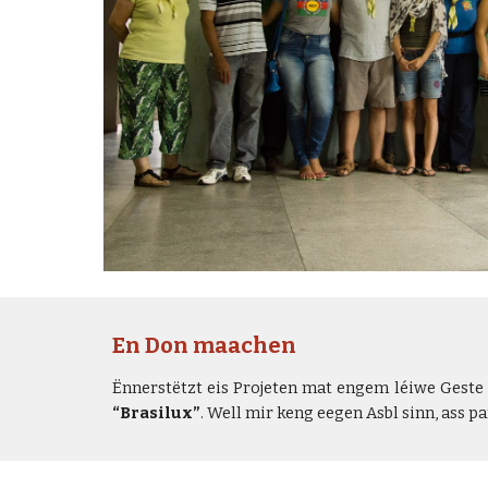
En Don maachen
Ënnerstëtzt eis Projeten mat engem léiwe Geste
“Brasilux”
. Well mir keng eegen Asbl sinn, ass pa