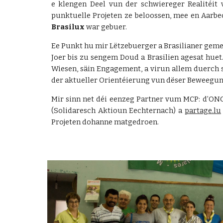
e klengen Deel vun der schwiereger Realitéit
punktuelle Projeten ze beloossen, mee en Aarbe
Brasilux
war gebuer.
Ee Punkt hu mir Lëtzebuerger a Brasilianer ge
Joer bis zu sengem Doud a Brasilien agesat hue
Wiesen, säin Engagement, a virun allem duerch
der aktueller Orientéierung vun dëser Beweegu
Mir sinn net déi eenzeg Partner vum MCP: d’ON
(Solidaresch Aktioun Eechternach) a
partage.lu
Projeten dohanne matgedroen.