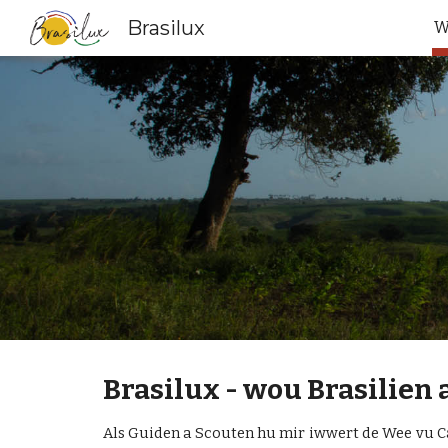
Brasilux
W
Sk
Brasilux - wou Brasili
Als Guiden a Scouten hu mir iwwert de Wee vu C