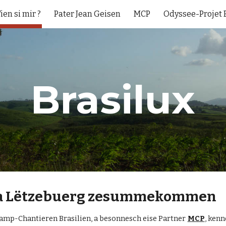
ien si mir ?
Pater Jean Geisen
MCP
Odyssee-Projet B
ip to main content
Skip to navigat
Brasilux
en a Lëtzebuerg zesummekommen
amp-Chantieren Brasilien, a besonnesch eise Partner
MCP
, kenn