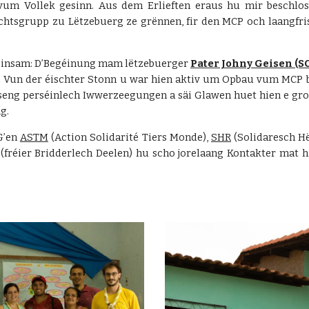
 vum Vollek gesinn. Aus dem Erlieften eraus hu mir beschlo
chtsgrupp zu Lëtzebuerg ze grënnen, fir den MCP och laangfris
meinsam: D’Begéinung mam lëtzebuerger
Pater Johny Geisen (SC
t. Vun der éischter Stonn u war hien aktiv um Opbau vum MCP b
 seng perséinlech Iwwerzeegungen a säi Glawen huet hien e gr
ng.
G’en
ASTM
(Action Solidarité Tiers Monde),
SHR
(Solidaresch Hë
(fréier Bridderlech Deelen) hu scho jorelaang Kontakter mat 