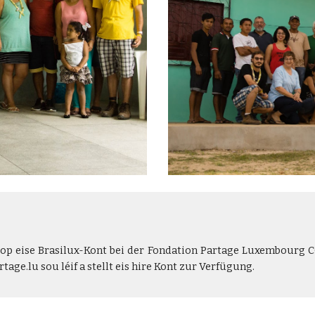
 op eise Brasilux-Kont bei der Fondation Partage Luxembourg 
rtage.lu sou léif a stellt eis hire Kont zur Verfügung.