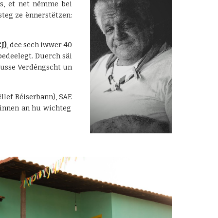
ss, et net nëmme bei
teg ze ënnerstëtzen:
J)
, dee sech iwwer 40
edeelegt. Duerch säi
ousse Verdéngscht un
llef Réiserbann),
SAE
hinnen an hu wichteg